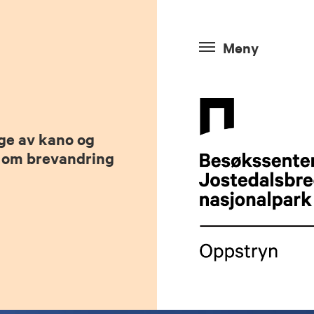
Meny
ige av kano og
n om brevandring