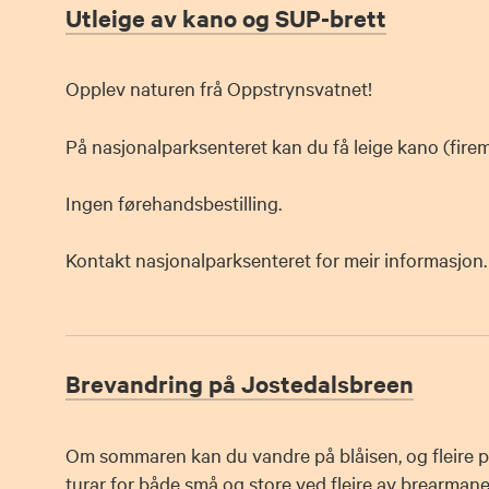
Utleige av kano og SUP-brett
Opplev naturen frå Oppstrynsvatnet!
På nasjonalparksenteret kan du få leige kano (fire
Ingen førehandsbestilling.
Kontakt nasjonalparksenteret for meir informasjon.
Brevandring på Jostedalsbreen
Om sommaren kan du vandre på blåisen, og fleire pr
turar for både små og store ved fleire av brearman