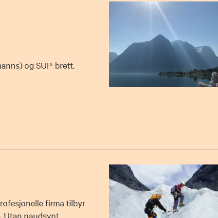
manns) og SUP-brett.
ofesjonelle firma tilbyr
e. Utan naudsynt