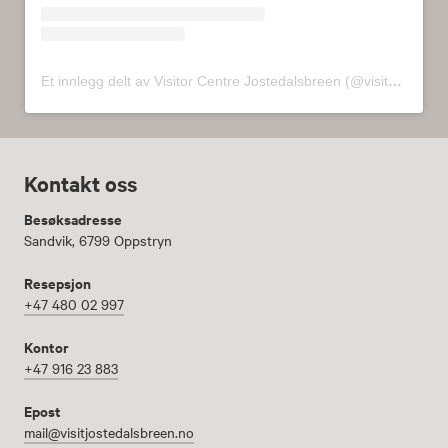
Et innlegg delt av Visitor Centre Jostedalsbreen (@visitorcenterjostedalsbreen)
Kontakt oss
Besøksadresse
Sandvik, 6799 Oppstryn
Resepsjon
+47 480 02 997
Kontor
+47 916 23 883
Epost
mail@visitjostedalsbreen.no