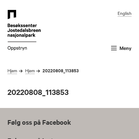
English
Meny
20220808_113853
Hjem
Hjem
20220808_113853
Følg oss på Facebook