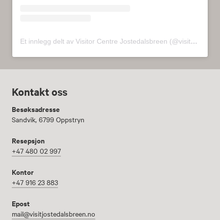
Et innlegg delt av Visitor Centre Jostedalsbreen (@visitorcenterjostedalsbreen)
Kontakt oss
Besøksadresse
Sandvik, 6799 Oppstryn
Resepsjon
+47 480 02 997
Kontor
+47 916 23 883
Epost
mail@visitjostedalsbreen.no