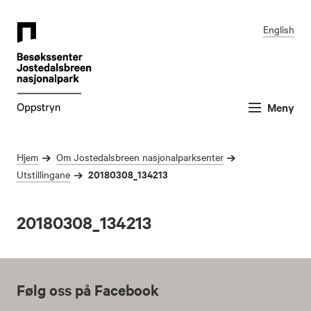
English
Meny
Hjem
Om Jostedalsbreen nasjonalparksenter
20180308_134213
Utstillingane
20180308_134213
Følg oss på Facebook