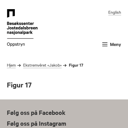
English
Meny
Figur 17
Hjem
Ekstremvêret «Jakob»
Figur 17
Følg oss på Facebook
Følg oss på Instagram