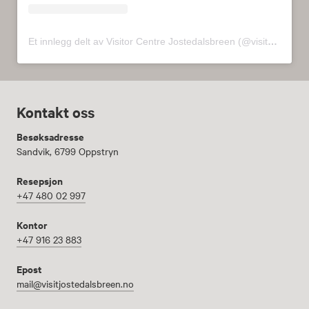
Et innlegg delt av Visitor Centre Jostedalsbreen (@visitorcenterjostedalsbreen)
Kontakt oss
Besøksadresse
Sandvik, 6799 Oppstryn
Resepsjon
+47 480 02 997
Kontor
+47 916 23 883
Epost
mail@visitjostedalsbreen.no