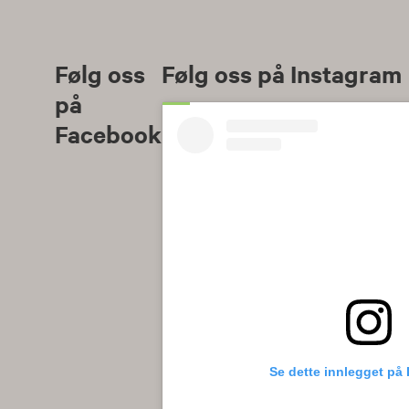
Følg oss
Følg oss på Instagram
på
Facebook
Se dette innlegget på